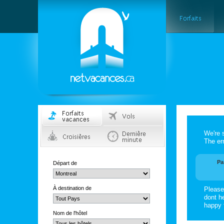
We're 
The err
Pa
Départ de
À destination de
Please
dont he
happy 
Nom de l'hôtel